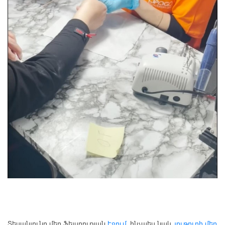
Տեսանյունը մեր ֆեյսբուքյան
էջում
, ինչպես նաև
յութուբի մեր